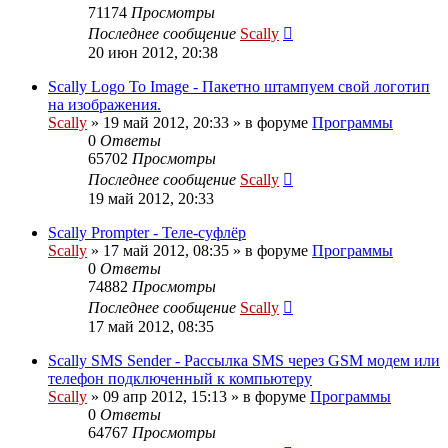
71174
Просмотры
Последнее сообщение
Scally
20 июн 2012, 20:38
Scally Logo To Image - Пакетно штампуем свой логотип
на изображения.
Scally
»
19 май 2012, 20:33
» в форуме
Программы
0
Ответы
65702
Просмотры
Последнее сообщение
Scally
19 май 2012, 20:33
Scally Prompter - Теле-суфлёр
Scally
»
17 май 2012, 08:35
» в форуме
Программы
0
Ответы
74882
Просмотры
Последнее сообщение
Scally
17 май 2012, 08:35
Scally SMS Sender - Рассылка SMS через GSM модем или
телефон подключенный к компьютеру
Scally
»
09 апр 2012, 15:13
» в форуме
Программы
0
Ответы
64767
Просмотры