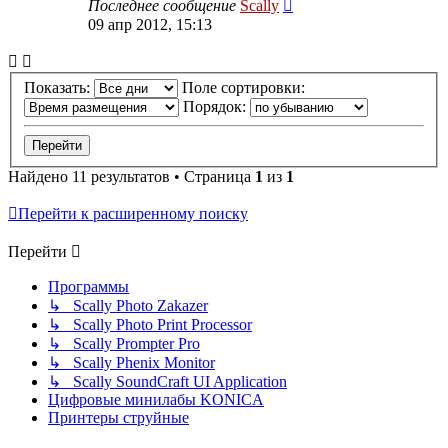
Последнее сообщение
Scally
09 апр 2012, 15:13
Показать:
Поле сортировки:
Порядок:
Найдено 11 результатов • Страница
1
из
1
Перейти к расширенному поиску
Перейти
Программы
↳ Scally Photo Zakazer
↳ Scally Photo Print Processor
↳ Scally Prompter Pro
↳ Scally Phenix Monitor
↳ Scally SoundCraft UI Application
Цифровые минилабы KONICA
Принтеры струйные