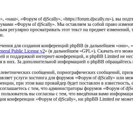
 «наш», «Форум of djScally», «https://forum.djscally.ru»), вы п
румами «Форум of djScally». Мы оставляем за собой право изменя
ным регулярно просматривать этот текст на предмет изменений, 
и.
чения для создания конференций phpBB (в дальнейшем «они», 
eral Public License v2
» (в дальнейшем «GPL»). Скачать его мож
ей и поддержкой интернет-конференций, и phpBB Limited не нес
ия в них. За дополнительной информацией о phpBB обращайтесь
клеветнических сообщений, порнографических сообщений, приз
тавляет услуги хостинга для форумов «Форум of djScally» или 
нции, при этом ваш провайдер будет поставлен в известность, 
оглашаетесь с тем, что администраторы форумов «Форум of djSca
пользователь вы согласны с тем, что введённая вами информация
ия конференции «Форум of djScally», ни phpBB Limited не может