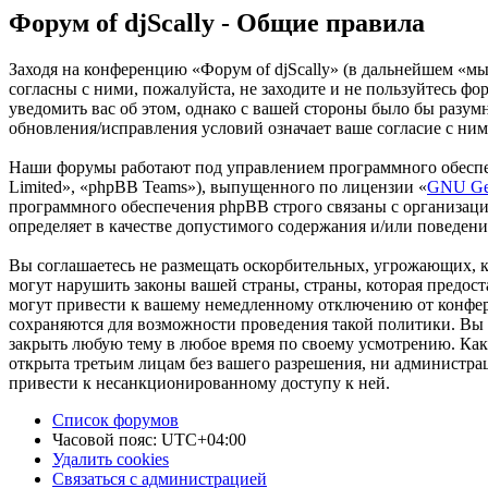
Форум of djScally - Общие правила
Заходя на конференцию «Форум of djScally» (в дальнейшем «мы»,
согласны с ними, пожалуйста, не заходите и не пользуйтесь фо
уведомить вас об этом, однако с вашей стороны было бы разум
обновления/исправления условий означает ваше согласие с ним
Наши форумы работают под управлением программного обеспе
Limited», «phpBB Teams»), выпущенного по лицензии «
GNU Gen
программного обеспечения phpBB строго связаны с организаци
определяет в качестве допустимого содержания и/или поведен
Вы соглашаетесь не размещать оскорбительных, угрожающих, 
могут нарушить законы вашей страны, страны, которая предос
могут привести к вашему немедленному отключению от конфере
сохраняются для возможности проведения такой политики. Вы с
закрыть любую тему в любое время по своему усмотрению. Как 
открыта третьим лицам без вашего разрешения, ни администрац
привести к несанкционированному доступу к ней.
Список форумов
Часовой пояс:
UTC+04:00
Удалить cookies
Связаться с администрацией