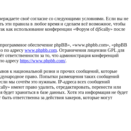
одтверждаете своё согласие со следующими условиями. Если вы не
ть эти правила в любое время и сделаем всё возможное, чтобы
так как использование конференции «Форум of djScally» после
«программное обеспечение phpBB», «www.phpbb.com», «phpBB
но по адресу
www.phpbb.com
. Ограничения лицензии GPL для
ёт ответственности за то, что администрация конференций
 по адресу
https://www.phpbb.com/
.
ывов к национальной розни и прочих сообщений, которые
международное право. Попытки размещения таких сообщений
если мы сочтём это нужным. IP-адреса всех сообщений
lly» имеют право удалить, отредактировать, перенести или
 будет храниться в базе данных. Хотя эта информация не будет
 быть ответственна за действия хакеров, которые могут