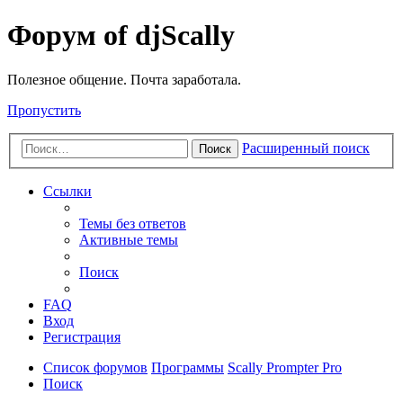
Форум of djScally
Полезное общение. Почта заработала.
Пропустить
Расширенный поиск
Поиск
Ссылки
Темы без ответов
Активные темы
Поиск
FAQ
Вход
Регистрация
Список форумов
Программы
Scally Prompter Pro
Поиск