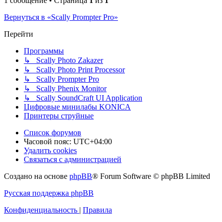
1 сообщение • Страница
1
из
1
Вернуться в «Scally Prompter Pro»
Перейти
Программы
↳ Scally Photo Zakazer
↳ Scally Photo Print Processor
↳ Scally Prompter Pro
↳ Scally Phenix Monitor
↳ Scally SoundCraft UI Application
Цифровые минилабы KONICA
Принтеры струйные
Список форумов
Часовой пояс:
UTC+04:00
Удалить cookies
Связаться с администрацией
Создано на основе
phpBB
® Forum Software © phpBB Limited
Русская поддержка phpBB
Конфиденциальность
|
Правила