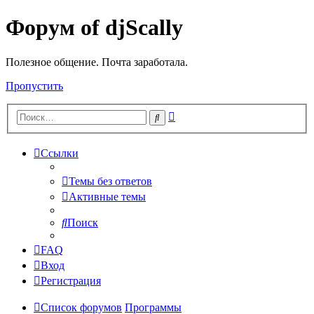
Форум of djScally
Полезное общение. Почта заработала.
Пропустить
Расширенный
Поиск
поиск
Ссылки
Темы без ответов
Активные темы
Поиск
FAQ
Вход
Регистрация
Список форумов
Программы