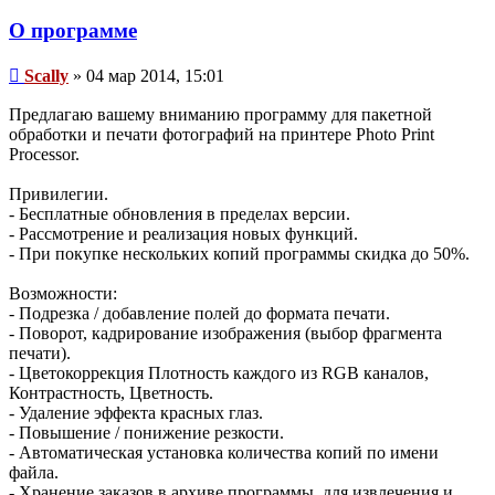
пользователя
Scally
О программе
Сообщение
Scally
»
04 мар 2014, 15:01
Предлагаю вашему вниманию программу для пакетной
обработки и печати фотографий на принтере Photo Print
Processor.
Привилегии.
- Бесплатные обновления в пределах версии.
- Рассмотрение и реализация новых функций.
- При покупке нескольких копий программы скидка до 50%.
Возможности:
- Подрезка / добавление полей до формата печати.
- Поворот, кадрирование изображения (выбор фрагмента
печати).
- Цветокоррекция Плотность каждого из RGB каналов,
Контрастность, Цветность.
- Удаление эффекта красных глаз.
- Повышение / понижение резкости.
- Автоматическая установка количества копий по имени
файла.
- Хранение заказов в архиве программы, для извлечения и