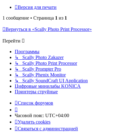
Версия для печати
1 сообщение • Страница
1
из
1
Вернуться в «Scally Photo Print Processor»
Перейти
Программы
↳ Scally Photo Zakazer
↳ Scally Photo Print Processor
↳ Scally Prompter Pro
↳ Scally Phenix Monitor
↳ Scally SoundCraft UI Application
Цифровые минилабы KONICA
Принтеры струйные
Список форумов
Часовой пояс:
UTC+04:00
Удалить cookies
Связаться с администрацией