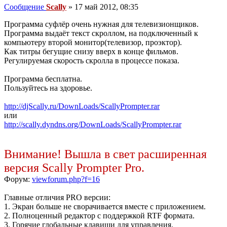
Сообщение
Scally
»
17 май 2012, 08:35
Программа суфлёр очень нужная для телевизионщиков.
Программа выдаёт текст скроллом, на подключенный к
компьютеру второй монитор(телевизор, проэктор).
Как титры бегущие снизу вверх в конце фильмов.
Регулируемая скорость скролла в процессе показа.
Программа бесплатна.
Пользуйтесь на здоровье.
http://djScally.ru/DownLoads/ScallyPrompter.rar
или
http://scally.dyndns.org/DownLoads/ScallyPrompter.rar
Внимание! Вышла в свет расширенная
версия Scally Prompter Pro.
Форум:
viewforum.php?f=16
Главные отличия PRO версии:
1. Экран больше не сворачивается вместе с приложением.
2. Полноценный редактор с поддержкой RTF формата.
3. Горячие глобальные клавиши для управления.