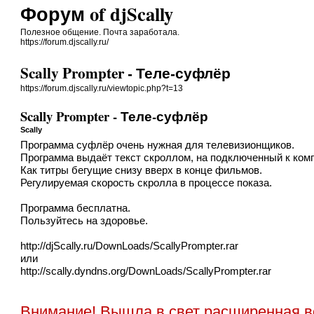
Форум of djScally
Полезное общение. Почта заработала.
https://forum.djscally.ru/
Scally Prompter - Теле-суфлёр
https://forum.djscally.ru/viewtopic.php?t=13
Scally Prompter - Теле-суфлёр
Scally
Программа суфлёр очень нужная для телевизионщиков.
Программа выдаёт текст скроллом, на подключенный к комп
Как титры бегущие снизу вверх в конце фильмов.
Регулируемая скорость скролла в процессе показа.
Программа бесплатна.
Пользуйтесь на здоровье.
http://djScally.ru/DownLoads/ScallyPrompter.rar
или
http://scally.dyndns.org/DownLoads/ScallyPrompter.rar
Внимание! Вышла в свет расширенная вер