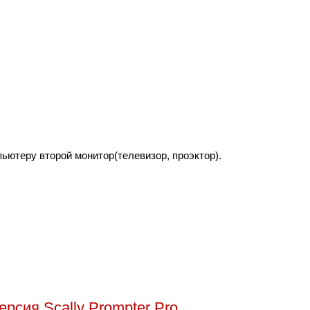
ьютеру второй монитор(телевизор, проэктор).
сия Scally Prompter Pro.